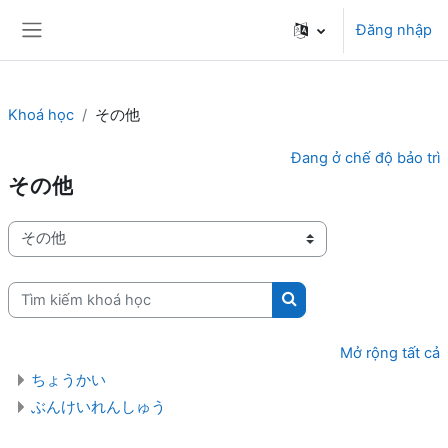
Chuyển tới nội dung chính
Đăng nhập
Side panel
Khoá học
その他
Đang ở chế độ bảo trì
その他
Danh mục khoá học
Tìm kiếm khoá học
Tìm kiếm khoá học
Mở rộng tất cả
ちょうかい
ぶんけいれんしゅう