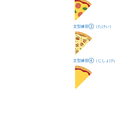
文型練習③（たけい）
文型練習④（じしょけ