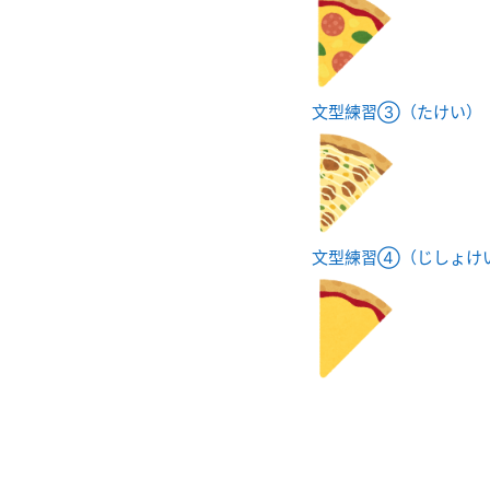
文型練習③（たけい）
文型練習④（じしょけ