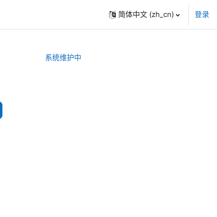
简体中文 ‎(zh_cn)‎
登录
系统维护中
搜索课程