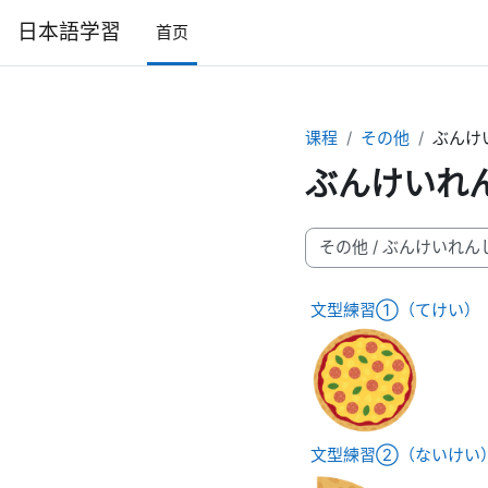
跳到主要内容
日本語学習
首页
课程
その他
ぶんけ
ぶんけいれ
课程类别
文型練習①（てけい）
文型練習②（ないけい