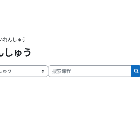
いれんしゅう
んしゅう
搜索课程
）